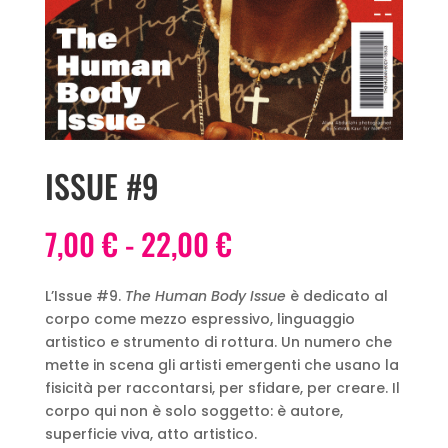
ISSUE #9
Fascia
7,00
€
-
22,00
€
di
prezzo:
L’Issue #9.
The Human Body Issue
è dedicato al
da
corpo come mezzo espressivo, linguaggio
7,00 €
artistico e strumento di rottura. Un numero che
a
mette in scena gli artisti emergenti che usano la
22,00 €
fisicità per raccontarsi, per sfidare, per creare. Il
corpo qui non è solo soggetto: è autore,
superficie viva, atto artistico.