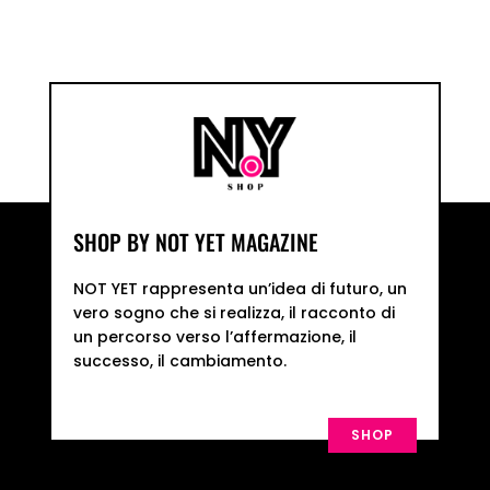
prezzo:
prezzo:
da
da
7,00 €
7,00 €
a
a
22,00 €
22,00 €
SHOP BY NOT YET MAGAZINE
NOT YET
rappresenta un’idea di futuro, un
vero sogno che si realizza, il racconto di
un percorso verso l’affermazione, il
successo, il cambiamento.
SHOP