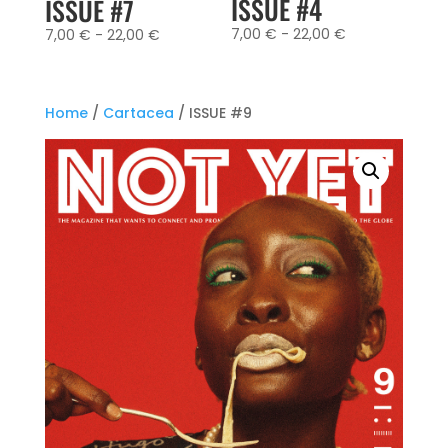
ISSUE #4
ISSUE #7
Fascia
Fascia
7,00
€
-
22,00
€
7,00
€
-
22,00
€
di
di
prezzo:
prezzo:
da
da
Home
/
Cartacea
/ ISSUE #9
7,00 €
7,00 €
a
a
22,00 €
22,00 €