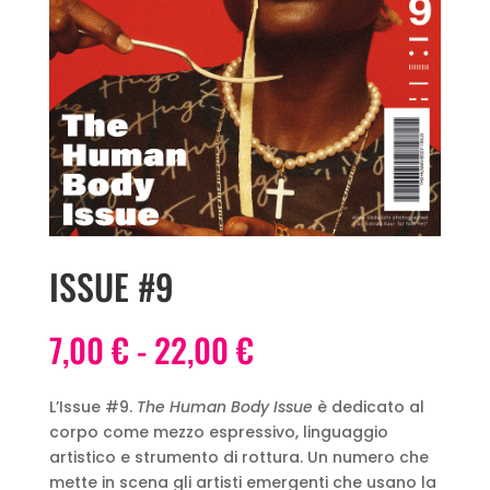
ISSUE #9
Fascia
7,00
€
-
22,00
€
di
prezzo:
L’Issue #9.
The Human Body Issue
è dedicato al
da
corpo come mezzo espressivo, linguaggio
7,00 €
artistico e strumento di rottura. Un numero che
a
mette in scena gli artisti emergenti che usano la