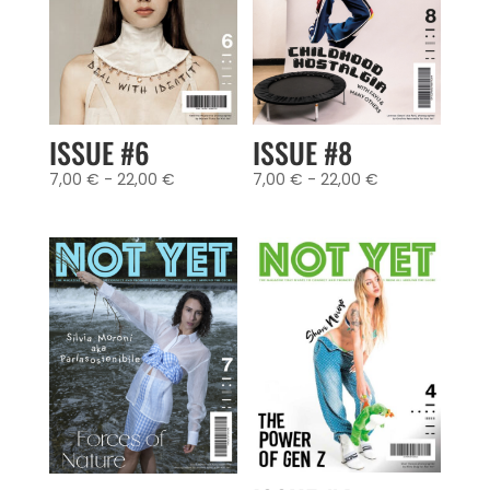
ISSUE #6
ISSUE #8
Fascia
Fascia
7,00
€
-
22,00
€
7,00
€
-
22,00
€
di
di
prezzo:
prezzo:
da
da
7,00 €
7,00 €
a
a
22,00 €
22,00 €