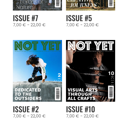
ISSUE #7
ISSUE #5
Fascia
Fascia
7,00
€
-
22,00
€
7,00
€
-
22,00
€
di
di
prezzo:
prezzo:
da
da
7,00 €
7,00 €
a
a
22,00 €
22,00 €
ISSUE #2
ISSUE #10
Fascia
Fascia
7,00
€
-
22,00
€
7,00
€
-
22,00
€
di
di