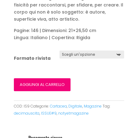
22,00 €
fisicità per raccontarsi, per sfidare, per creare. Il
corpo qui non è solo soggetto: è autore,
superficie viva, atto artistico.
Pagine: 146 | Dimensioni: 21×26,50 cm
Lingua: Italiano | Copertina: Rigida
Formato rivista
AGGIUNGI AL CARRELLO
COD:
IS9
Categorie:
Cartacea
,
Digitale
,
Magazine
Tag:
decimauscita
,
ISSUE#9
,
notyetmagazine
Pagamento sicuro